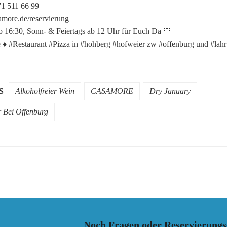
1 511 66 99
ore.de/reservierung
ab 16:30, Sonn- & Feiertags ab 12 Uhr für Euch Da 💙
♦️ #Restaurant #Pizza in #hohberg #hofweier zw #offenburg und #lahr
S
Alkoholfreier Wein
CASAMORE
Dry January
 Bei Offenburg
Noch Fragen oder Reservierung