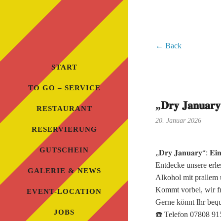
← Back
START
TO GO – SERVICE
„𝐃𝐫𝐲 𝐉𝐚𝐧𝐮𝐚𝐫
RESTAURANT
20. Januar 2026
RESERVIERUNG
GUTSCHEIN
„𝐃𝐫𝐲 𝐉𝐚𝐧𝐮𝐚𝐫𝐲“: 𝐄𝐢𝐧 
Entdecke unsere erl
GALERIE & NEWS
Alkohol mit prallem
Kommt vorbei, wir f
EVENT-LOCATION
Gerne könnt Ihr bequ
JOBS
☎️ Telefon 07808 91