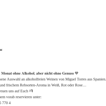
“
𝐌𝐨𝐧𝐚𝐭 𝐨𝐡𝐧𝐞 𝐀𝐥𝐤𝐨𝐡𝐨𝐥, 𝐚𝐛𝐞𝐫 𝐧𝐢𝐜𝐡𝐭 𝐨𝐡𝐧𝐞 𝐆𝐞𝐧𝐮𝐬𝐬 💙
esene Auswahl an alkoholfreien Weinen von Miguel Torres aus Spanien
 und frischem Rebsorten-Aroma in Weiß, Rot oder Rose…
reuen uns auf Euch 💏
em vorab reservieren unter:
5 770 4