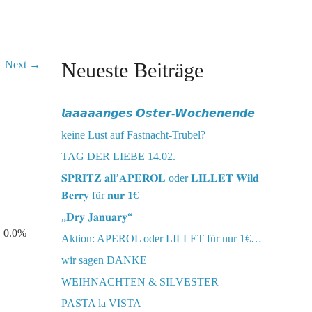
Next →
Neueste Beiträge
𝙡𝙖𝙖𝙖𝙖𝙖𝙣𝙜𝙚𝙨 𝙊𝙨𝙩𝙚𝙧-𝙒𝙤𝙘𝙝𝙚𝙣𝙚𝙣𝙙𝙚
keine Lust auf Fastnacht-Trubel?
TAG DER LIEBE 14.02.
𝐒𝐏𝐑𝐈𝐓𝐙 𝐚𝐥𝐥’𝐀𝐏𝐄𝐑𝐎𝐋 oder 𝐋𝐈𝐋𝐋𝐄𝐓 𝐖𝐢𝐥𝐝
𝐁𝐞𝐫𝐫𝐲 für 𝐧𝐮𝐫 𝟏€
„𝐃𝐫𝐲 𝐉𝐚𝐧𝐮𝐚𝐫𝐲“
. 0.0%
Aktion: APEROL oder LILLET für nur 1€…
wir sagen DANKE
WEIHNACHTEN & SILVESTER
PASTA la VISTA