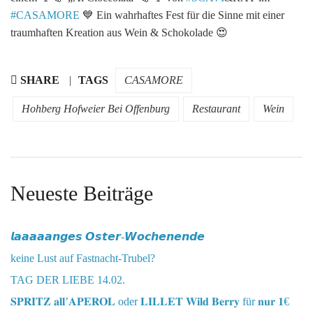
#
CASAMORE
💙
Ein wahrhaftes Fest für die Sinne mit einer
traumhaften Kreation aus Wein & Schokolade
😍
SHARE
TAGS
CASAMORE
Hohberg Hofweier Bei Offenburg
Restaurant
Wein
Neueste Beiträge
𝙡𝙖𝙖𝙖𝙖𝙖𝙣𝙜𝙚𝙨 𝙊𝙨𝙩𝙚𝙧-𝙒𝙤𝙘𝙝𝙚𝙣𝙚𝙣𝙙𝙚
keine Lust auf Fastnacht-Trubel?
TAG DER LIEBE 14.02.
𝐒𝐏𝐑𝐈𝐓𝐙 𝐚𝐥𝐥’𝐀𝐏𝐄𝐑𝐎𝐋 oder 𝐋𝐈𝐋𝐋𝐄𝐓 𝐖𝐢𝐥𝐝 𝐁𝐞𝐫𝐫𝐲 für 𝐧𝐮𝐫 𝟏€