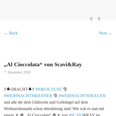
← Back
Next →
„Al Cioccolata“ von Scavi&Ray
7. Dezember 2018
‼️
🔔
OBACHT
🔔
‼️
#
NIKOLÄUSE
🎅
#
WEIHNACHTSMÄNNER
🎅
#
WEIHNACHTSFRAUEN
und alle die dem Glühwein und Gedrängel auf dem
Weihnachtsmarkt schon überdrüssig sind: Wie wär es mal mit
einem
🍷
🍇
„Al Cioccolata“
🍇
🍷
von
#
SCAVI
&RAY im