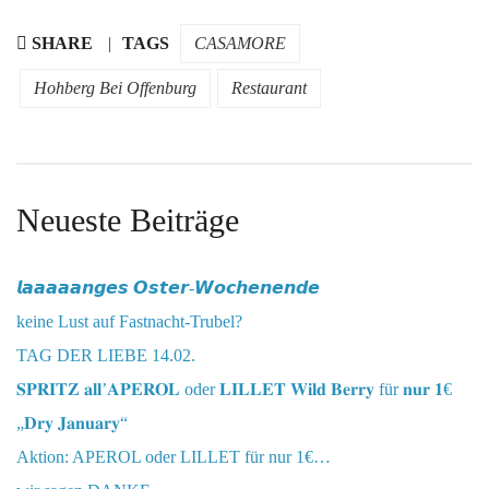
SHARE
TAGS
CASAMORE
Hohberg Bei Offenburg
Restaurant
Neueste Beiträge
𝙡𝙖𝙖𝙖𝙖𝙖𝙣𝙜𝙚𝙨 𝙊𝙨𝙩𝙚𝙧-𝙒𝙤𝙘𝙝𝙚𝙣𝙚𝙣𝙙𝙚
keine Lust auf Fastnacht-Trubel?
TAG DER LIEBE 14.02.
𝐒𝐏𝐑𝐈𝐓𝐙 𝐚𝐥𝐥’𝐀𝐏𝐄𝐑𝐎𝐋 oder 𝐋𝐈𝐋𝐋𝐄𝐓 𝐖𝐢𝐥𝐝 𝐁𝐞𝐫𝐫𝐲 für 𝐧𝐮𝐫 𝟏€
„𝐃𝐫𝐲 𝐉𝐚𝐧𝐮𝐚𝐫𝐲“
Aktion: APEROL oder LILLET für nur 1€…