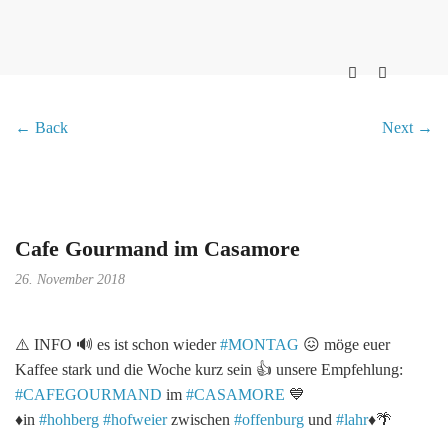
← Back
Next →
Cafe Gourmand im Casamore
26. November 2018
⚠️
INFO
🔊
es ist schon wieder
#
MONTAG
😖
möge euer
Kaffee stark und die Woche kurz sein
👍
unsere Empfehlung:
#
CAFEGOURMAND
im
#
CASAMORE
💙
♦️
in
#
hohberg
#
hofweier
zwischen
#
offenburg
und
#
lahr
♦️
🌴