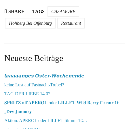
SHARE
TAGS
CASAMORE
Hohberg Bei Offenburg
Restaurant
Neueste Beiträge
𝙡𝙖𝙖𝙖𝙖𝙖𝙣𝙜𝙚𝙨 𝙊𝙨𝙩𝙚𝙧-𝙒𝙤𝙘𝙝𝙚𝙣𝙚𝙣𝙙𝙚
keine Lust auf Fastnacht-Trubel?
TAG DER LIEBE 14.02.
𝐒𝐏𝐑𝐈𝐓𝐙 𝐚𝐥𝐥’𝐀𝐏𝐄𝐑𝐎𝐋 oder 𝐋𝐈𝐋𝐋𝐄𝐓 𝐖𝐢𝐥𝐝 𝐁𝐞𝐫𝐫𝐲 für 𝐧𝐮𝐫 𝟏€
„𝐃𝐫𝐲 𝐉𝐚𝐧𝐮𝐚𝐫𝐲“
Aktion: APEROL oder LILLET für nur 1€…