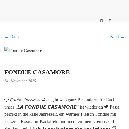
← Back
Next →
FONDUE CASAMORE
14. November 2025
💥 𝓒𝓪𝓻𝓽𝓪 𝓢𝓹𝓮𝓬𝓲𝓪𝓵𝓮 💥 es gibt was ganz Besonderes für Euch:
unser „𝙇𝘼 𝙁𝙊𝙉𝘿𝙐𝙀 𝘾𝘼𝙎𝘼𝙈𝙊𝙍𝙀“ ist wieder da 💙 Passt
perfekt in die kalte Jahreszeit, ein warmes Fleisch-Fondue mit
leckeren Rosmarin-Kartoffeln und mediterranem Gemüse 💏
Servieren wir 𝘁ä𝗴𝗹𝗶𝗰𝗵 𝗮𝘂𝗰𝗵 𝗼𝗵𝗻𝗲 𝗩𝗼𝗿𝗯𝗲𝘀𝘁𝗲𝗹𝗹𝘂𝗻𝗴 😇