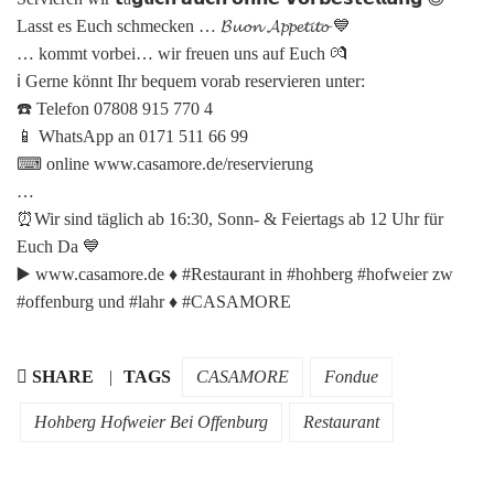
Lasst es Euch schmecken … 𝓑𝓾𝓸𝓷 𝓐𝓹𝓹𝓮𝓽𝓲𝓽𝓸 💙
… kommt vorbei… wir freuen uns auf Euch 💏
ℹ️ Gerne könnt Ihr bequem vorab reservieren unter:
☎️ Telefon 07808 915 770 4
📱 WhatsApp an 0171 511 66 99
⌨ online www.casamore.de/reservierung
…
⏰️Wir sind täglich ab 16:30, Sonn- & Feiertags ab 12 Uhr für
Euch Da 💙
▶️ www.casamore.de ♦️ #Restaurant in #hohberg #hofweier zw
#offenburg und #lahr ♦️ #CASAMORE
SHARE
TAGS
CASAMORE
Fondue
Hohberg Hofweier Bei Offenburg
Restaurant