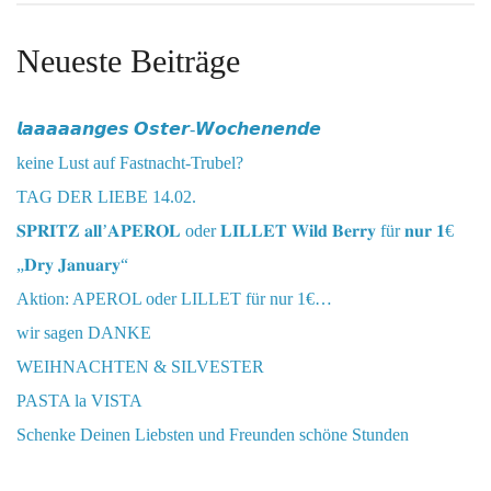
Neueste Beiträge
𝙡𝙖𝙖𝙖𝙖𝙖𝙣𝙜𝙚𝙨 𝙊𝙨𝙩𝙚𝙧-𝙒𝙤𝙘𝙝𝙚𝙣𝙚𝙣𝙙𝙚
keine Lust auf Fastnacht-Trubel?
TAG DER LIEBE 14.02.
𝐒𝐏𝐑𝐈𝐓𝐙 𝐚𝐥𝐥’𝐀𝐏𝐄𝐑𝐎𝐋 oder 𝐋𝐈𝐋𝐋𝐄𝐓 𝐖𝐢𝐥𝐝 𝐁𝐞𝐫𝐫𝐲 für 𝐧𝐮𝐫 𝟏€
„𝐃𝐫𝐲 𝐉𝐚𝐧𝐮𝐚𝐫𝐲“
Aktion: APEROL oder LILLET für nur 1€…
wir sagen DANKE
WEIHNACHTEN & SILVESTER
PASTA la VISTA
Schenke Deinen Liebsten und Freunden schöne Stunden