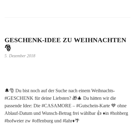
GESCHENK-IDEE ZU WEIHNACHTEN
🎅
5. Dezember 2018
🔔🎅 Du bist noch auf der Suche nach einem Weihnachts-
#GESCHENK für deine Liebsten? 🎁🎄 Da hätten wir die
passende Idee: Die #CASAMORE – #Gutschein-Karte 💙 ohne
Ablauf-Datum und Wunsch-Betrag frei wählbar 👍 ♦️in #hohberg
#hofweier zw #offenburg und #lahr♦️🌴