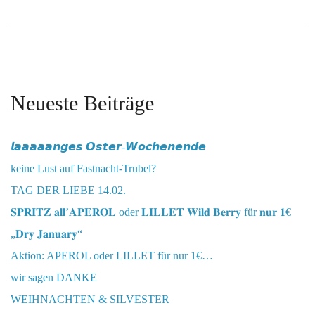
Neueste Beiträge
𝙡𝙖𝙖𝙖𝙖𝙖𝙣𝙜𝙚𝙨 𝙊𝙨𝙩𝙚𝙧-𝙒𝙤𝙘𝙝𝙚𝙣𝙚𝙣𝙙𝙚
keine Lust auf Fastnacht-Trubel?
TAG DER LIEBE 14.02.
𝐒𝐏𝐑𝐈𝐓𝐙 𝐚𝐥𝐥’𝐀𝐏𝐄𝐑𝐎𝐋 oder 𝐋𝐈𝐋𝐋𝐄𝐓 𝐖𝐢𝐥𝐝 𝐁𝐞𝐫𝐫𝐲 für 𝐧𝐮𝐫 𝟏€
„𝐃𝐫𝐲 𝐉𝐚𝐧𝐮𝐚𝐫𝐲“
Aktion: APEROL oder LILLET für nur 1€…
wir sagen DANKE
WEIHNACHTEN & SILVESTER