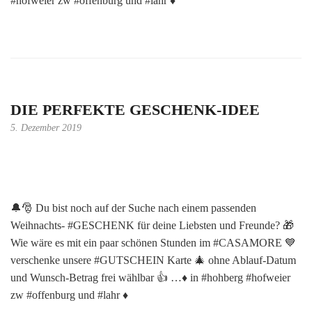
#hofweier zw #offenburg und #lahr ♦️
DIE PERFEKTE GESCHENK-IDEE
5. Dezember 2019
🔔🎅 Du bist noch auf der Suche nach einem passenden
Weihnachts- #GESCHENK für deine Liebsten und Freunde? 🎁
Wie wäre es mit ein paar schönen Stunden im #CASAMORE 💙
verschenke unsere #GUTSCHEIN Karte 🎄 ohne Ablauf-Datum
und Wunsch-Betrag frei wählbar 👍 …♦️ in #hohberg #hofweier
zw #offenburg und #lahr ♦️