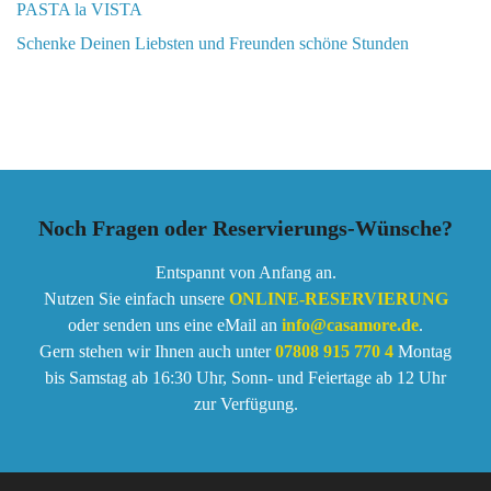
PASTA la VISTA
Schenke Deinen Liebsten und Freunden schöne Stunden
Noch Fragen oder Reservierungs-Wünsche?
Entspannt von Anfang an.
Nutzen Sie einfach unsere
ONLINE-RESERVIERUNG
oder senden uns eine eMail an
info@casamore.de
.
Gern stehen wir Ihnen auch unter
07808 915 770 4
Montag
bis Samstag ab 16:30 Uhr, Sonn- und Feiertage ab 12 Uhr
zur Verfügung.