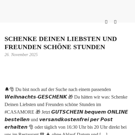
SCHENKE DEINEN LIEBSTEN UND
FREUNDEN SCHÖNE STUNDEN
26. November 2025
🔔🎅 Du bist noch auf der Suche nach einem passenden
𝙒𝙚𝙞𝙝𝙣𝙖𝙘𝙝𝙩𝙨-𝙂𝙀𝙎𝘾𝙃𝙀𝙉𝙆 🎁 Da hätten wir was: Schenke
Deinen Liebsten und Freunden schöne Stunden im
#CASAMORE 🎁 Jetzt 𝙂𝙐𝙏𝙎𝘾𝙃𝙀𝙄𝙉 𝙗𝙚𝙦𝙪𝙚𝙢 𝙊𝙉𝙇𝙄𝙉𝙀
𝙗𝙚𝙨𝙩𝙚𝙡𝙡𝙚𝙣 und 𝙫𝙚𝙧𝙨𝙖𝙣𝙙𝙠𝙤𝙨𝙩𝙚𝙣𝙛𝙧𝙚𝙞 𝙥𝙚𝙧 𝙋𝙤𝙨𝙩
𝙚𝙧𝙝𝙖𝙡𝙩𝙚𝙣 🎅 oder täglich von 16:30 Uhr bis 20 Uhr direkt bei
uns im Restaurant 💙 🎄 ohne Ablauf-Datum und […]