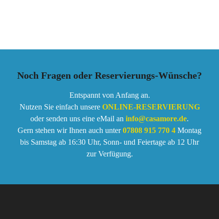
Noch Fragen oder Reservierungs-Wünsche?
Entspannt von Anfang an.
Nutzen Sie einfach unsere
ONLINE-RESERVIERUNG
oder senden uns eine eMail an
info@casamore.de
.
Gern stehen wir Ihnen auch unter
07808 915 770 4
Montag
bis Samstag ab 16:30 Uhr, Sonn- und Feiertage ab 12 Uhr
zur Verfügung.