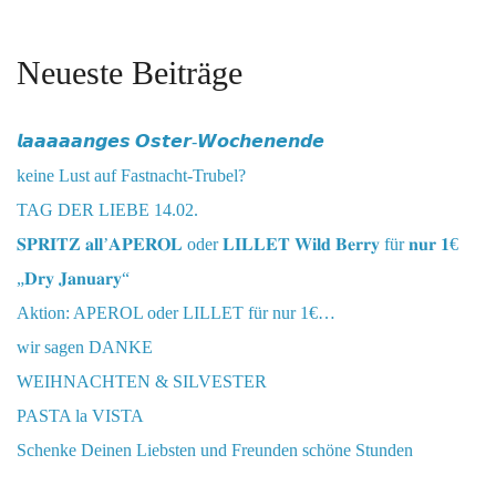
Neueste Beiträge
𝙡𝙖𝙖𝙖𝙖𝙖𝙣𝙜𝙚𝙨 𝙊𝙨𝙩𝙚𝙧-𝙒𝙤𝙘𝙝𝙚𝙣𝙚𝙣𝙙𝙚
keine Lust auf Fastnacht-Trubel?
TAG DER LIEBE 14.02.
𝐒𝐏𝐑𝐈𝐓𝐙 𝐚𝐥𝐥’𝐀𝐏𝐄𝐑𝐎𝐋 oder 𝐋𝐈𝐋𝐋𝐄𝐓 𝐖𝐢𝐥𝐝 𝐁𝐞𝐫𝐫𝐲 für 𝐧𝐮𝐫 𝟏€
„𝐃𝐫𝐲 𝐉𝐚𝐧𝐮𝐚𝐫𝐲“
Aktion: APEROL oder LILLET für nur 1€…
wir sagen DANKE
WEIHNACHTEN & SILVESTER
PASTA la VISTA
Schenke Deinen Liebsten und Freunden schöne Stunden