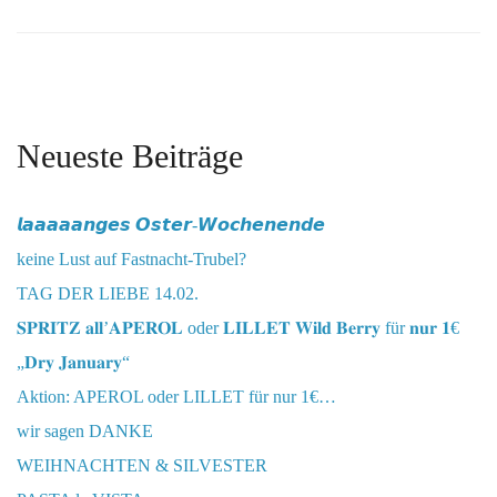
Neueste Beiträge
𝙡𝙖𝙖𝙖𝙖𝙖𝙣𝙜𝙚𝙨 𝙊𝙨𝙩𝙚𝙧-𝙒𝙤𝙘𝙝𝙚𝙣𝙚𝙣𝙙𝙚
keine Lust auf Fastnacht-Trubel?
TAG DER LIEBE 14.02.
𝐒𝐏𝐑𝐈𝐓𝐙 𝐚𝐥𝐥’𝐀𝐏𝐄𝐑𝐎𝐋 oder 𝐋𝐈𝐋𝐋𝐄𝐓 𝐖𝐢𝐥𝐝 𝐁𝐞𝐫𝐫𝐲 für 𝐧𝐮𝐫 𝟏€
„𝐃𝐫𝐲 𝐉𝐚𝐧𝐮𝐚𝐫𝐲“
Aktion: APEROL oder LILLET für nur 1€…
wir sagen DANKE
WEIHNACHTEN & SILVESTER