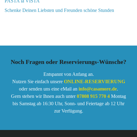
PASTA la VISTA
Schenke Deinen Liebsten und Freunden schöne Stunden
Noch Fragen oder Reservierungs-Wünsche?
Entspannt von Anfang an.
Nutzen Sie einfach unsere
ONLINE-RESERVIERUNG
oder senden uns eine eMail an
info@casamore.de
.
Gern stehen wir Ihnen auch unter
07808 915 770 4
Montag
bis Samstag ab 16:30 Uhr, Sonn- und Feiertage ab 12 Uhr
zur Verfügung.